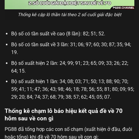
Thống kê cặp lô thần tài theo 2 số cuối giải đặc biệt
Bộ số có tần suất về cao (8 lần): 82; 51; 52.
Bộ số có tần suất về 3 lần: 31; 06; 97; 60; 30; 87; 35; 94;
19.
Bộ số xuất hiện 2 lần: 24; 99; 91; 23; 65; 09; 33; 26; 22;
64; 15.
Bộ số xuất hiện 1 lần: 34; 08; 03; 71; 50; 13; 88; 90; 70;
59; 41; 11; 47; 36; 43; 98; 46; 18; 78; 56; 55; 81; 80; 09; 95;
29; 20; 84; 74; 37; 68; 79; 38; 57; 62; 45; 05; 07.
Thống kê chạm lô báo hiệu kết quả đề về 70
hôm sau về con gì
PG88 đã tổng hợp các con số chạm (xuất hiện ở đầu, đuôi
hoặc tổng) khi đề về 70 hôm sau về con gì: