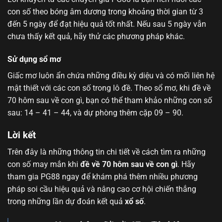
con số theo bóng âm dương trong khoảng thời gian từ 3
đến 5 ngày để đạt hiệu quả tốt nhất. Nếu sau 5 ngày vẫn
chưa thấy kết quả, hãy thử các phương pháp khác.
Sử dụng sổ mơ
Giấc mơ luôn ẩn chứa những điều kỳ diệu và có mối liên hệ
mật thiết với các con số trong lô đề. Theo sổ mơ, khi đề về
70 hôm sau về con gì, bạn có thể tham khảo những con số
sau: 14 – 41 – 44, và dự phòng thêm cặp 09 – 90.
Lời kết
Trên đây là những thông tin chi tiết về cách tìm ra những
con số may mắn khi
đề về 70 hôm sau về con gì
. Hãy
tham gia PG88 ngay để khám phá thêm nhiều phương
pháp soi cầu hiệu quả và nâng cao cơ hội chiến thắng
trong những lần dự đoán kết quả
xổ số
.