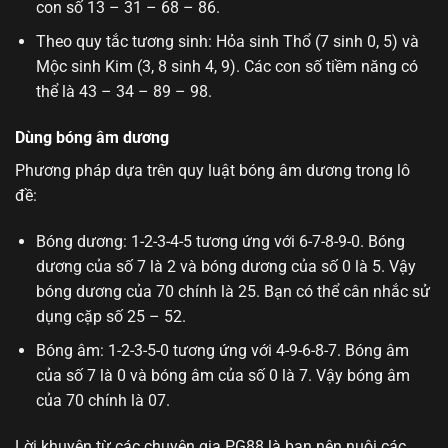
con số 13 – 31 – 68 – 86.
Theo quy tắc tương sinh: Hỏa sinh Thổ (7 sinh 0, 5) và
Mộc sinh Kim (3, 8 sinh 4, 9). Các con số tiềm năng có
thể là 43 – 34 – 89 – 98.
Dùng bóng âm dương
Phương pháp dựa trên quy luật bóng âm dương trong lô
đề:
Bóng dương: 1-2-3-4-5 tương ứng với 6-7-8-9-0. Bóng
dương của số 7 là 2 và bóng dương của số 0 là 5. Vậy
bóng dương của 70 chính là 25. Bạn có thể cân nhắc sử
dụng cặp số 25 – 52.
Bóng âm: 1-2-3-5-0 tương ứng với 4-9-6-8-7. Bóng âm
của số 7 là 0 và bóng âm của số 0 là 7. Vậy bóng âm
của 70 chính là 07.
Lời khuyên từ các chuyên gia PG88 là bạn nên nuôi các