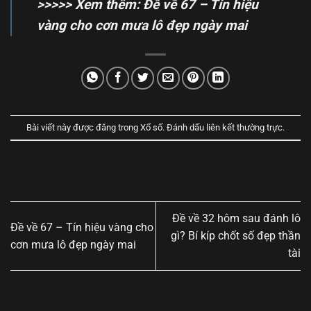
>>>>> Xem thêm:
Đề về 67 – Tín hiệu
vàng cho cơn mưa lô đẹp ngày mai
Bài viết này được đăng trong
Xổ số
. Đánh dấu
liên kết thường trực
.
Đề về 32 hôm sau đánh lô
Đề về 67 – Tín hiệu vàng cho
gì? Bí kíp chốt số đẹp thần
cơn mưa lô đẹp ngày mai
tài