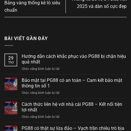
Bảng vàng thống kê lô siêu
2025 và dàn số cực đẹp
chuẩn
BÀI VIẾT GẦN ĐÂY
Hướng dẫn cách khắc phục vào PG88 bị chặn hiệu
29
quả nhất
Th3
Chức năng bình luận bị tắt
ở
Hướng
dẫn
Bảo mật tại PG88 có an toàn – Cam kết bảo mật
cách
thông tin số 1
khắc
Chức năng bình luận bị tắt
ở
phục
Bảo
vào
mật
Cách thức liên hệ với nhà cái PG88 – Kết nối tiện
PG88
tại
bị
lợi nhất
PG88
chặn
Chức năng bình luận bị tắt
ở
có
hiệu
Cách
an
quả
thức
PG88 có thật sự lừa đảo – Vạch trần chiêu trò bịa
toàn
nhất