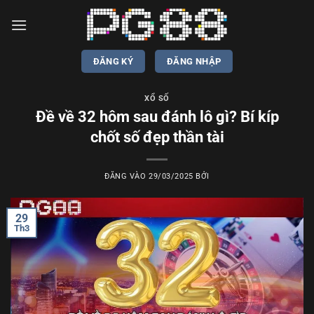
Bỏ
qua
nội
dung
ĐĂNG KÝ
ĐĂNG NHẬP
XỔ SỐ
Đề về 32 hôm sau đánh lô gì? Bí kíp
chốt số đẹp thần tài
ĐĂNG VÀO
29/03/2025
BỞI
29
Th3