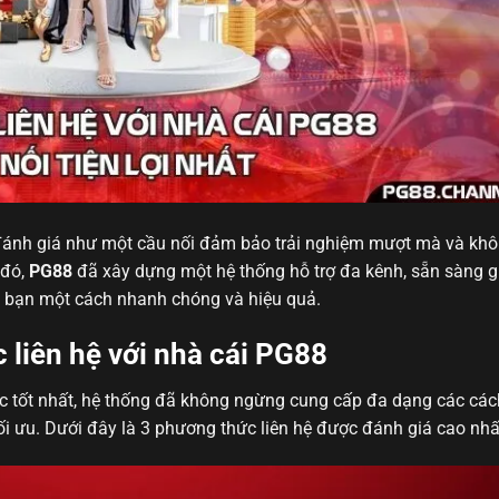
ánh giá như một cầu nối đảm bảo trải nghiệm mượt mà và kh
 đó,
PG88
đã xây dựng một hệ thống hỗ trợ đa kênh, sẵn sàng g
a bạn một cách nhanh chóng và hiệu quả.
 liên hệ với nhà cái PG88
c tốt nhất, hệ thống đã không ngừng cung cấp đa dạng các các
tối ưu. Dưới đây là 3 phương thức liên hệ được đánh giá cao nhấ