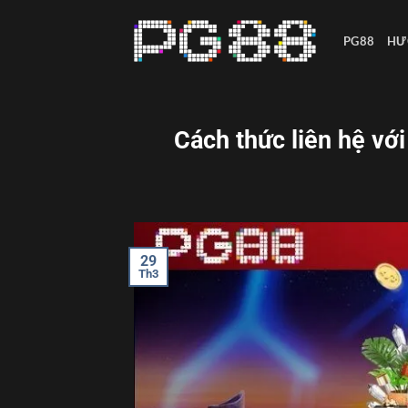
Bỏ
qua
PG88
HƯ
nội
dung
Cách thức liên hệ với
29
Th3