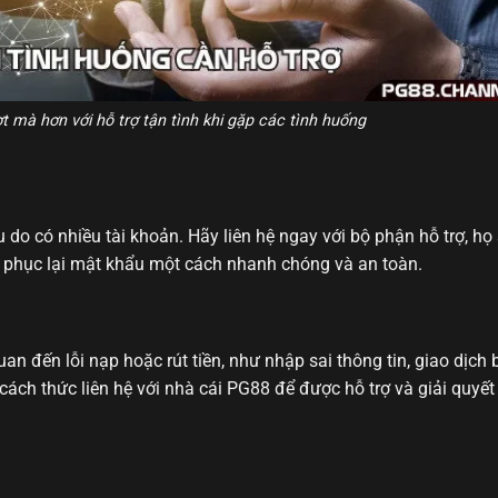
 mà hơn với hỗ trợ tận tình khi gặp các tình huống
o có nhiều tài khoản. Hãy liên hệ ngay với bộ phận hỗ trợ, họ
 phục lại mật khẩu một cách nhanh chóng và an toàn.
an đến lỗi nạp hoặc rút tiền, như nhập sai thông tin, giao dịch 
ách thức liên hệ với nhà cái PG88 để được hỗ trợ và giải quyết