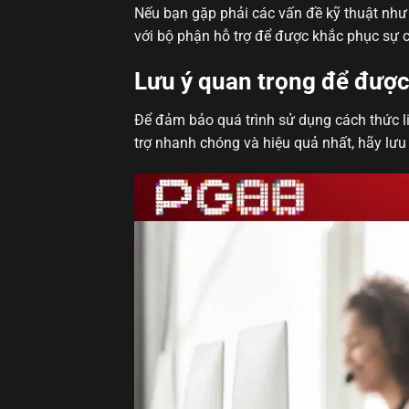
Nếu bạn gặp phải các vấn đề kỹ thuật như tr
với bộ phận hỗ trợ để được khắc phục sự cố
Lưu ý quan trọng để được
Để đảm bảo quá trình sử dụng cách thức l
trợ nhanh chóng và hiệu quả nhất, hãy lưu