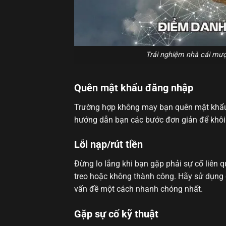
Trải nghiệm nhà cái mượt
Quên mật khẩu đăng nhập
Trường hợp không may bạn quên mật khẩu d
hướng dẫn bạn các bước đơn giản để khôi
Lỗi nạp/rút tiền
Đừng lo lắng khi bạn gặp phải sự cố liên qu
treo hoặc không thành công. Hãy sử dụng c
vấn đề một cách nhanh chóng nhất.
Gặp sự cố kỹ thuật