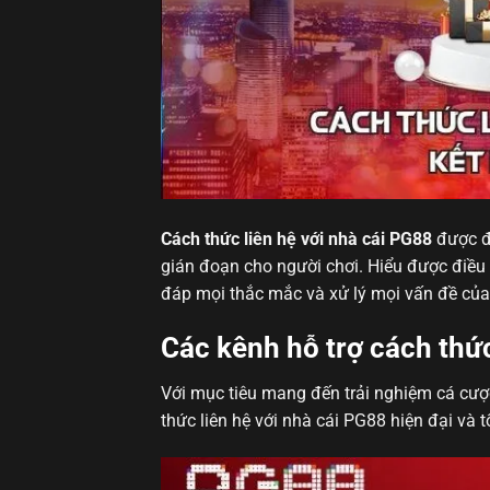
Cách thức liên hệ với nhà cái PG88
được đ
gián đoạn cho người chơi. Hiểu được điều
đáp mọi thắc mắc và xử lý mọi vấn đề củ
Các kênh hỗ trợ cách thức
Với mục tiêu mang đến trải nghiệm cá cượ
thức liên hệ với nhà cái PG88 hiện đại và 