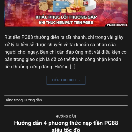
Rút tiền PG88 thường diễn ra rất nhanh, chỉ trong vài giây
xử lý là tiền sẽ được chuyển về tài khoản cá nhân của
người chơi ngay. Bạn chỉ cần đáp ứng một vài điều kiện cơ
bản trong giao dịch là đã có thể thành công nhận khoản
tiền thưởng xứng đáng. Hướng […]
TIẾP TỤC ĐỌC
→
Đăng trong
Hướng dẫn
HƯỚNG DẪN
Hướng dẫn 4 phương thức nạp tiền PG88
siêu tốc độ