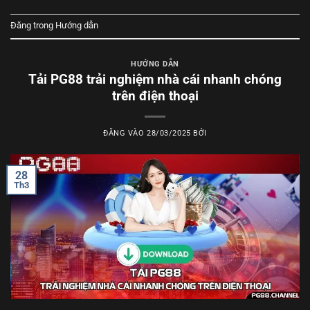
Đăng trong
Hướng dẫn
HƯỚNG DẪN
Tải PG88 trải nghiệm nhà cái nhanh chóng
trên điện thoại
ĐĂNG VÀO
28/03/2025
BỞI
28
Th3