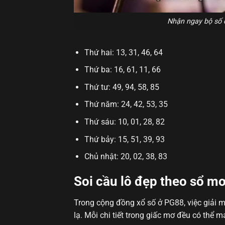
Nhận ngay bộ số 
Thứ hai: 13, 31, 46, 64
Thứ ba: 16, 61, 11, 66
Thứ tư: 49, 94, 58, 85
Thứ năm: 24, 42, 53, 35
Thứ sáu: 10, 01, 28, 82
Thứ bảy: 15, 51, 39, 93
Chủ nhật: 20, 02, 38, 83
Soi cầu lô đẹp theo sổ mơ
Trong cộng đồng xổ số ở PG88, việc giải 
lạ. Mỗi chi tiết trong giấc mơ đều có thể 