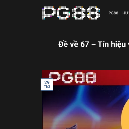
Bỏ
qua
PG88
HƯ
nội
dung
Đề về 67 – Tín hiệu
29
Th3