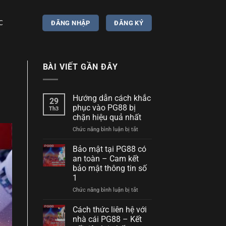
C
ĐĂNG NHẬP
ĐĂNG KÝ
BÀI VIẾT GẦN ĐÂY
Hướng dẫn cách khắc
29
phục vào PG88 bị
Th3
chặn hiệu quả nhất
Chức năng bình luận bị tắt
ở
Hướng
dẫn
Bảo mật tại PG88 có
cách
an toàn – Cam kết
khắc
bảo mật thông tin số
phục
1
vào
PG88
Chức năng bình luận bị tắt
ở
bị
Bảo
chặn
mật
Cách thức liên hệ với
hiệu
tại
nhà cái PG88 – Kết
quả
PG88