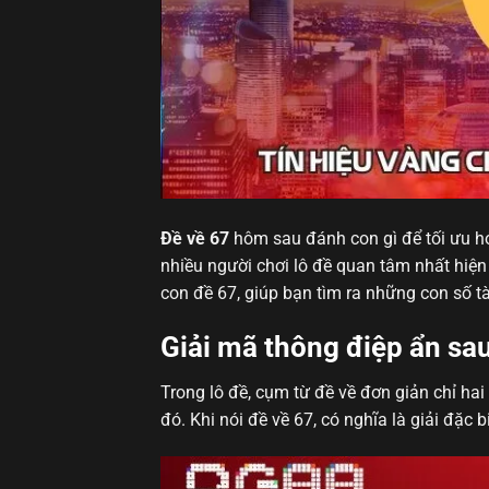
Đề về 67
hôm sau đánh con gì để tối ưu h
nhiều người chơi lô đề quan tâm nhất hi
con đề 67, giúp bạn tìm ra những con số tài
Giải mã thông điệp ẩn sa
Trong lô đề, cụm từ đề về đơn giản chỉ hai
đó. Khi nói đề về 67, có nghĩa là giải đặc 