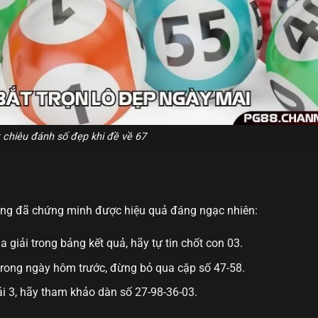
 chiêu đánh số đẹp khi đề về 67
ng đã chứng minh được hiệu quả đáng ngạc nhiên:
ủa giải trong bảng kết quả, hãy tự tin chốt con 03.
 trong ngày hôm trước, đừng bỏ qua cặp số 47-58.
ải 3, hãy tham khảo dàn số 27-98-36-03.