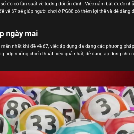
on số đó có tần suất về tương đối ổn định. Việc nắm bắt được nh
 đề về 67 sẽ giúp người chơi ở PG88 có thêm lợi thế và dễ dàng 
đẹp ngày mai
 mắn nhất khi đề về 67, việc áp dụng đa dạng các phương phá
ổng hợp những chiến thuật hiệu quả nhất, dễ dàng áp dụng cho 