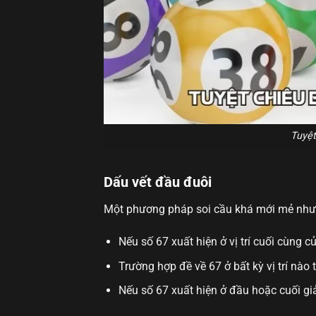
Tuyệt
Dấu vết đầu đuôi
Một phương pháp soi cầu khá mới mẻ như
Nếu số 67 xuất hiện ở vị trí cuối cùng c
Trường hợp đề về 67 ở bất kỳ vị trí nào
Nếu số 67 xuất hiện ở đầu hoặc cuối gi