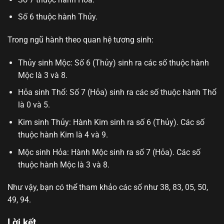
Số 6 thuộc hành Thủy.
Trong ngũ hành theo quan hệ tương sinh:
Thủy sinh Mộc: Số 6 (Thủy) sinh ra các số thuộc hành
Mộc là 3 và 8.
Hỏa sinh Thổ: Số 7 (Hỏa) sinh ra các số thuộc hành Thổ
là 0 và
5.
Kim sinh Thủy: Hành Kim sinh ra số 6 (Thủy). Các số
thuộc hành Kim là 4 và 9.
Mộc sinh Hỏa: Hành Mộc sinh ra số 7 (Hỏa). Các số
thuộc hành Mộc là 3 và 8.
Như vậy, bạn có thể tham khảo các số như 38, 83, 05, 50,
49, 94.
Lời kết