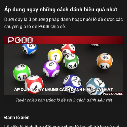
Áp dụng ngay những cách đánh hiệu quả nhất
Dưới đây là 3 phương pháp đánh hoặc nuôi lô đề được các
chuyên gia lô đề PG88 chia sẻ:
Tuyệt chiêu bắn trúng lô đề với 3 cách đánh siêu việt
Đánh lô xiên
Lô xiên là hình thức đặt cược chọn từ hai số trở lên và chỉ