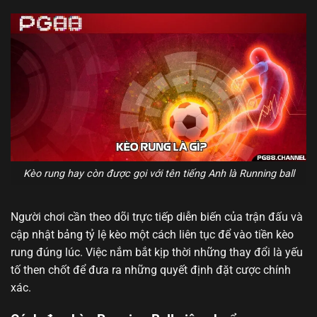
Kèo rung hay còn được gọi với tên tiếng Anh là Running ball
Người chơi cần theo dõi trực tiếp diễn biến của trận đấu và
cập nhật bảng tỷ lệ kèo một cách liên tục để vào tiền kèo
rung đúng lúc. Việc nắm bắt kịp thời những thay đổi là yếu
tố then chốt để đưa ra những quyết định đặt cược chính
xác.