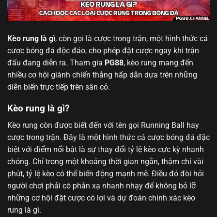
Kèo rung là gì
, còn gọi là cược trong trận, một hình thức cá
cược bóng đá độc đáo, cho phép đặt cược ngay khi trận
đấu đang diễn ra. Tham gia
PG88
, kèo rung mang đến
nhiều cơ hội giành chiến thắng hấp dẫn dựa trên những
diễn biến trực tiếp trên sân cỏ.
Kèo rung là gì?
Kèo rung còn được biết đến với tên gọi Running Ball hay
cược trong trận. Đây là một hình thức cá cược bóng đá đặc
biệt với điểm nổi bật là sự thay đổi tỷ lệ kèo cực kỳ nhanh
chóng.
Chỉ trong một khoảng thời gian ngắn, thậm chí vài
phút, tỷ lệ kèo có thể biến động mạnh mẽ. Điều đó đòi hỏi
người chơi phải có phản xạ nhanh nhạy để không bỏ lỡ
những cơ hội đặt cược có lợi và dự đoán chính xác kèo
rung là gì.