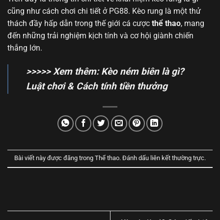
cũng như cách chơi chi tiết ở PG88. Kèo rung là một thử
thách đầy hấp dẫn trong thế giới cá cược
thể thao
, mang
đến những trải nghiệm kịch tính và cơ hội giành chiến
thắng lớn.
>>>>> Xem thêm:
Kèo ném biên là gì?
Luật chơi & Cách tính tiền thưởng
Bài viết này được đăng trong
Thể thao
. Đánh dấu
liên kết thường trực
.