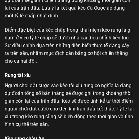
dự đoán sẽ giành chiến thắng trong khoảng thời gian còn
lại của trận đấu. Lưu ý là kết quả kèo đã được áp dụng
một tỷ lệ chấp nhất định.
Điểm đặc biệt của kèo chấp trong khái niệm kèo rung là gì
nằm ở việc tỷ lệ chấp sẽ được nhà cái điều chỉnh liên tục.
Sự điều chỉnh dựa trên những diễn biến thực tế đang xảy
ra trên sân, nhằm mục đích cân bằng cơ hội chiến thắng
cho cả hai đội.
Rung tài xỉu
Người chơi đặt cược vào kèo tài xỉu rung có nghĩa là đang
dự đoán tổng số bàn thắng sẽ được ghi trong khoảng thời
gian còn lại của trận đấu. Kèo sẽ được tính kể từ thời điểm
người chơi đặt cược cho đến khi trận đấu kết thúc. Tỷ lệ tài
xỉu trong kèo rung cũng sẽ biến động theo thời gian và tình
hình cụ thể trên sân.
Kèo rung châu Âu