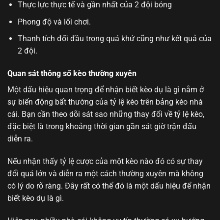
Thực lực thực tế và gần nhất của 2 đội bóng
Phong độ và lối chơi.
Thanh tích đối đầu trong quá khứ cũng như kết quả của
2 đội.
Quan sát thông số kèo thường xuyên
Một dấu hiệu quan trọng để nhận biết kèo dụ là gì nằm ở
sự biến động bất thường của tỷ lệ kèo trên bảng kèo nhà
cái. Bạn cần theo dõi sát sao những thay đổi về tỷ lệ kèo,
đặc biệt là trong khoảng thời gian gần sát giờ trận đấu
diễn ra.
Nếu nhận thấy tỷ lệ cược của một kèo nào đó có sự thay
đổi quá lớn và diễn ra một cách thường xuyên mà không
có lý do rõ ràng. Đây rất có thể đó là một dấu hiệu để nhận
biết kèo dụ là gì.