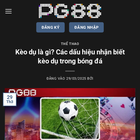
Bỏ
qua
nội
dung
ĐĂNG KÝ
ĐĂNG NHẬP
THỂ THAO
Kèo dụ là gì? Các dấu hiệu nhận biết
kèo dụ trong bóng đá
ĐĂNG VÀO
29/03/2025
BỞI
29
Th3