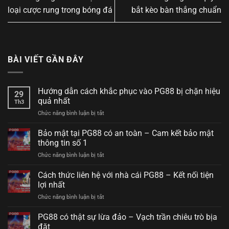
loại cược rung trong bóng đá
bắt kèo bàn thắng chuẩn
BÀI VIẾT GẦN ĐÂY
Hướng dẫn cách khắc phục vào PG88 bị chặn hiệu
29
quả nhất
Th3
Chức năng bình luận bị tắt
ở
Hướng
dẫn
Bảo mật tại PG88 có an toàn – Cam kết bảo mật
cách
thông tin số 1
khắc
Chức năng bình luận bị tắt
ở
phục
Bảo
vào
mật
Cách thức liên hệ với nhà cái PG88 – Kết nối tiện
PG88
tại
bị
lợi nhất
PG88
chặn
Chức năng bình luận bị tắt
ở
có
hiệu
Cách
an
quả
thức
PG88 có thật sự lừa đảo – Vạch trần chiêu trò bịa
toàn
nhất
liên
–
đặt