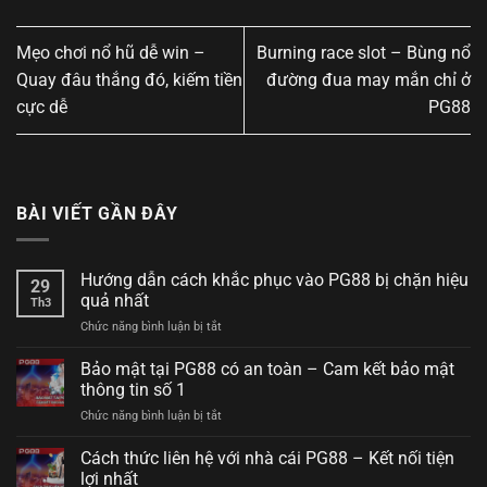
Mẹo chơi nổ hũ dễ win –
Burning race slot – Bùng nổ
Quay đâu thắng đó, kiếm tiền
đường đua may mắn chỉ ở
cực dễ
PG88
BÀI VIẾT GẦN ĐÂY
Hướng dẫn cách khắc phục vào PG88 bị chặn hiệu
29
quả nhất
Th3
Chức năng bình luận bị tắt
ở
Hướng
dẫn
Bảo mật tại PG88 có an toàn – Cam kết bảo mật
cách
thông tin số 1
khắc
Chức năng bình luận bị tắt
ở
phục
Bảo
vào
mật
Cách thức liên hệ với nhà cái PG88 – Kết nối tiện
PG88
tại
bị
lợi nhất