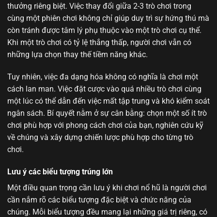
thưởng riêng biệt. Việc thay đổi giữa 2-3 trò chơi trong
cùng một phiên chơi không chỉ giúp duy trì sự hứng thú mà
còn tránh được tâm lý phụ thuộc vào một trò chơi cụ thể.
Khi một trò chơi có tỷ lệ thắng thấp, người chơi vẫn có
những lựa chọn thay thế tiềm năng khác.
Tuy nhiên, việc đa dạng hóa không có nghĩa là chơi một
cách lan man. Việc đặt cược vào quá nhiều trò chơi cùng
một lúc có thể dẫn đến việc mất tập trung và khó kiểm soát
ngân sách. Bí quyết nằm ở sự cân bằng: chọn một số ít trò
chơi phù hợp với phong cách chơi của bạn, nghiên cứu kỹ
về chúng và xây dựng chiến lược phù hợp cho từng trò
chơi.
Lưu ý các biểu tượng trúng lớn
Một điều quan trọng cần lưu ý khi chơi nổ hũ là người chơi
cần nắm rõ các biểu tượng đặc biệt và chức năng của
chúng. Mỗi biểu tượng đều mang lại những giá trị riêng, có