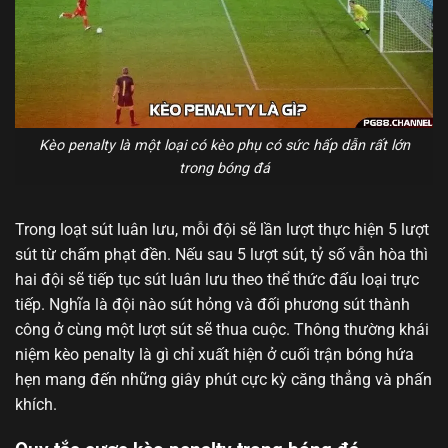
Kèo penalty là một loại có kèo phụ có sức hấp dẫn rất lớn
trong bóng đá
Trong loạt sút luân lưu, mỗi đội sẽ lần lượt thực hiện 5 lượt
sút từ chấm phạt đền. Nếu sau 5 lượt sút, tỷ số vẫn hòa thì
hai đội sẽ tiếp tục sút luân lưu theo thể thức đấu loại trực
tiếp. Nghĩa là đội nào sút hỏng và đối phương sút thành
công ở cùng một lượt sút sẽ thua cuộc.
Thông thường khái
niệm kèo penalty là gì chỉ xuất hiện ở cuối trận bóng hứa
hẹn mang đến những giây phút cực kỳ căng thẳng và phấn
khích.