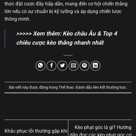
thức đặt cược đầy hấp dẫn, mang đến cơ hội chiến thắng
lớn nếu có sự chuẩn bị kỹ lưỡng và áp dụng chiến lược
thông minh.
>>>>> Xem thêm:
Kèo châu Âu & Top 4
chiêu cược kèo thắng nhanh nhất
Bài viết này được đăng trong
Thể thao
. Đánh dấu
liên kết thường trực
.
Kèo phạt góc là gì? Hướng
Khắc phục lỗi thường gặp khi
dẫn đọc các kèo phạt góc cơ