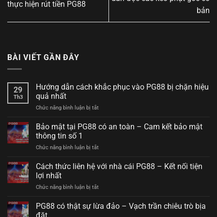
thực hiện rút tiền PG88
bản
BÀI VIẾT GẦN ĐÂY
Hướng dẫn cách khắc phục vào PG88 bị chặn hiệu
29
quả nhất
Th3
Chức năng bình luận bị tắt
ở
Hướng
dẫn
Bảo mật tại PG88 có an toàn – Cam kết bảo mật
cách
thông tin số 1
khắc
Chức năng bình luận bị tắt
ở
phục
Bảo
vào
mật
Cách thức liên hệ với nhà cái PG88 – Kết nối tiện
PG88
tại
bị
lợi nhất
PG88
chặn
Chức năng bình luận bị tắt
ở
có
hiệu
Cách
an
quả
thức
PG88 có thật sự lừa đảo – Vạch trần chiêu trò bịa
toàn
nhất
liên
–
đặt