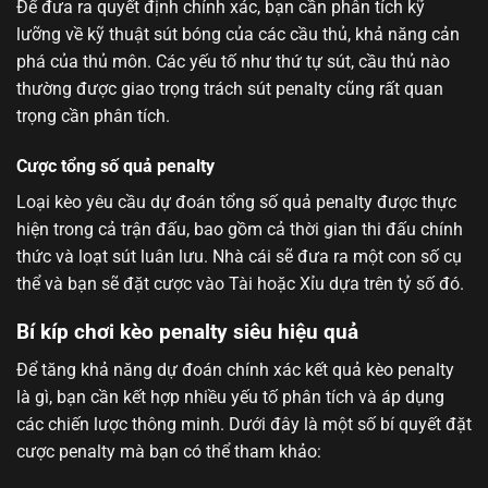
Để đưa ra quyết định chính xác, bạn cần phân tích kỹ
lưỡng về kỹ thuật sút bóng của các cầu thủ, khả năng cản
phá của thủ môn. Các yếu tố như thứ tự sút, cầu thủ nào
thường được giao trọng trách sút penalty cũng rất quan
trọng cần phân tích.
Cược tổng số quả penalty
Loại kèo yêu cầu dự đoán tổng số quả penalty được thực
hiện trong cả trận đấu, bao gồm cả thời gian thi đấu chính
thức và loạt sút luân lưu.
Nhà cái sẽ đưa ra một con số cụ
thể và bạn sẽ đặt cược vào Tài hoặc Xỉu dựa trên tỷ số đó.
Bí kíp chơi kèo penalty siêu hiệu quả
Để tăng khả năng dự đoán chính xác kết quả kèo penalty
là gì, bạn cần kết hợp nhiều yếu tố phân tích và áp dụng
các chiến lược thông minh. Dưới đây là một số bí quyết đặt
cược penalty mà bạn có thể tham khảo: