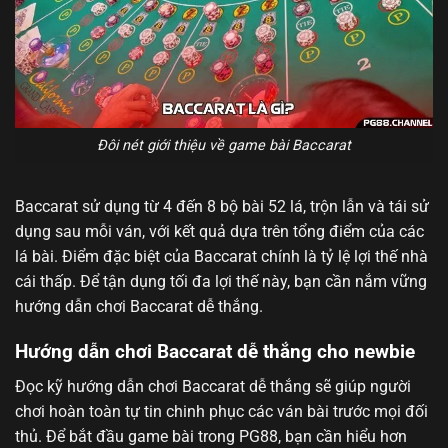
Đôi nét giới thiệu về game bài Baccarat
Baccarat sử dụng từ 4 đến 8 bộ bài 52 lá, trộn lẫn và tái sử
dụng sau mỗi ván, với kết quả dựa trên tổng điểm của các
lá bài. Điểm đặc biệt của Baccarat chính là tỷ lệ lợi thế nhà
cái thấp. Để tận dụng tối đa lợi thế này, bạn cần nắm vững
hướng dẫn chơi Baccarat dễ thắng.
Hướng dẫn chơi Baccarat dễ thắng cho newbie
Đọc kỹ hướng dẫn chơi Baccarat dễ thắng sẽ giúp người
chơi hoàn toàn tự tin chinh phục các ván bài trước mọi đối
thủ.
Để bắt đầu game bài trong PG88, bạn cần hiểu hơn