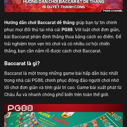
Hướng dẫn chơi Baccarat dễ thắng
giúp bạn tự tin chinh
phục mọi đối thủ tại nhà cái
PG88
. Với luật chơi đơn giản,
bài Baccarat phân định thắng thua bằng cách so điểm. Để
trải nghiệm trọn vẹn trò chơi và có nhiều cơ hội chiến
thắng, bạn cần nắm rõ được cách chơi Baccarat.
Baccarat là gì?
Baccarat là một trong những game bài hấp dẫn bậc nhất
trong nhà cái PG88, chinh phục đông đảo người chơi nhờ
lối chơi đơn giản và tính giải trí cao. Game bài xuất phát từ
Châu Âu và nhanh chóng phổ biến trên toàn thế giới.