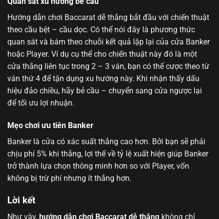
Quan sát xu hướng bẻ cầu
Hướng dẫn chơi Baccarat dễ thắng bắt đầu với chiến thuật
theo cầu bệt – cầu dọc. Có thể nói đây là phương thức
quan sát và bám theo chuỗi kết quả lặp lại của cửa Banker
hoặc Player.
Ví dụ cụ thể cho chiến thuật này đó là một
cửa thắng liên tục trong 2 – 3 ván, bạn có thể cược theo từ
ván thứ 4 để tận dụng xu hướng này. Khi nhận thấy dấu
hiệu đảo chiều, hãy bẻ cầu – chuyển sang cửa ngược lại
để tối ưu lợi nhuận.
Mẹo chơi ưu tiên Banker
Banker là cửa có xác suất thắng cao hơn. Bởi bạn sẽ phải
chịu phí 5% khi thắng, lợi thế về tỷ lệ xuất hiện giúp Banker
trở thành lựa chọn thông minh hơn so với Player, vốn
không bị trừ phí nhưng ít thắng hơn.
Lời kết
Như vậy,
hướng dẫn chơi Baccarat dễ thắng
không chỉ