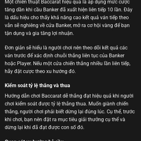
Một chiến thuật Baccarat hiệu quả là áp dụng mức cược
tăng dần khi cầu Banker đã xuất hiện liên tiếp 10 lần. Đây
là dấu hiệu cho thấy khả năng cao kết quả ván tiếp theo
vẫn sẽ nghiêng về cửa Banker, mở ra cơ hội vàng để bạn
tận dụng và gia tăng lợi nhuận.
Đơn giản sẽ hiểu là người chơi nên theo dõi kết quả các
ván trước để xác định chuỗi thắng liên tục của Banker
hoặc Player. Nếu một cửa chiến thắng nhiều lần liên tiếp,
hãy đặt cược theo xu hướng đó.
Kiểm soát tỷ lệ thắng và thua
Hướng dẫn chơi Baccarat dễ thắng đạt hiệu quả khi người
chơi kiểm soát được tỷ lệ thắng thua. Muốn giành chiến
thắng, người chơi phải biết dừng lại đúng lúc. Cụ thể, trước
khi chơi, bạn nên đặt ra mục tiêu giải thưởng cụ thể và
dừng lại khi đã đạt được con số đó.