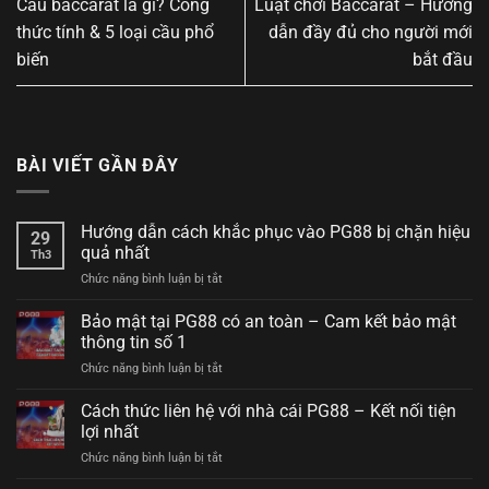
Cầu baccarat là gì? Công
Luật chơi Baccarat – Hướng
thức tính & 5 loại cầu phổ
dẫn đầy đủ cho người mới
biến
bắt đầu
BÀI VIẾT GẦN ĐÂY
Hướng dẫn cách khắc phục vào PG88 bị chặn hiệu
29
quả nhất
Th3
Chức năng bình luận bị tắt
ở
Hướng
dẫn
Bảo mật tại PG88 có an toàn – Cam kết bảo mật
cách
thông tin số 1
khắc
Chức năng bình luận bị tắt
ở
phục
Bảo
vào
mật
Cách thức liên hệ với nhà cái PG88 – Kết nối tiện
PG88
tại
bị
lợi nhất
PG88
chặn
Chức năng bình luận bị tắt
ở
có
hiệu
Cách
an
quả