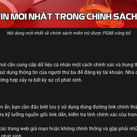
Nội dung mới nhất về chính sách miễn trừ được PG88 công bố
chơi cần cung cấp dữ liệu cá nhân một cách chính xác và trung t
c sử dụng thông tin của người thứ ba để đăng ký tài khoản. Nhà 
ờng hợp xảy ra bất kỳ sự cố phát sinh.
ềm ẩn, bạn cần đặc biệt lưu ý sử dụng đúng đường link chính th
tra kỹ lưỡng nguồn gốc link dẫn, kiểm tra tính chính xác của tra
 các trang web giả mạo hoặc không chính thống và gặp phải n
 phát sinh.