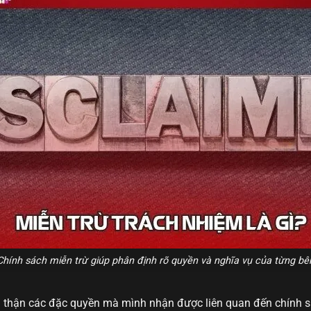
Chính sách miễn trừ giúp phân định rõ quyền và nghĩa vụ của từng bê
n thận các đặc quyền mà mình nhận được liên quan đến chính sá