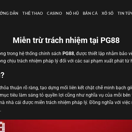
ỚNG DẪN
THỂ THAO
CASINO
NỔ HŨ
BẮN CÁ
XỔ SỐ
TIN TỨ
Miễn trừ trách nhiệm tại PG88
ọng trong hệ thống chính sách
PG88
, được thiết lập nhằm bảo v
ng chịu trách nhiệm pháp lý đối với các sai phạm xuất phát từ
ì?
thỏa thuận rõ ràng, tạo dựng mối liên kết chặt chẽ minh bạch 
mục tiêu làm sáng tỏ quyền lợi cũng như nghĩa vụ của mỗi bên
g mà nhà cái được miễn trách nhiệm pháp lý. Đồng nghĩa với việc
.