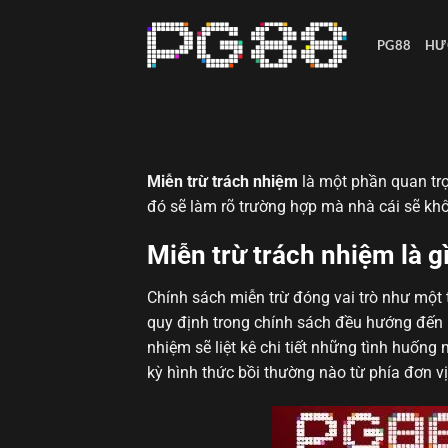
Bỏ
qua
PG88
HƯ
nội
dung
Miễn trừ trách nhiệm
là một phần quan tr
đó sẽ làm rõ trường hợp mà nhà cái sẽ khô
Miễn trừ trách nhiệm là g
Chính sách miễn trừ đóng vai trò như một 
quy định trong chính sách đều hướng đến 
nhiệm sẽ liệt kê chi tiết những tình huốn
kỳ hình thức bồi thường nào từ phía đơn vị