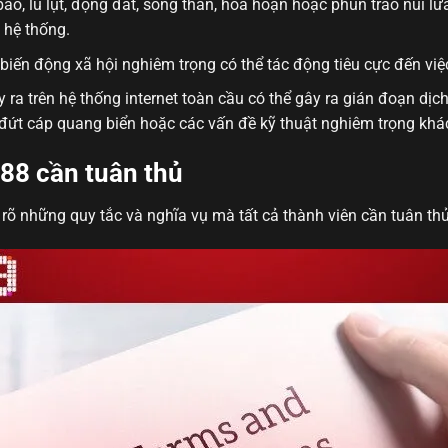
bão, lũ lụt, động đất, sóng thần, hỏa hoạn hoặc phun trào núi l
 hệ thống.
biến động xã hội nghiêm trọng có thể tác động tiêu cực đến việ
ra trên hệ thống internet toàn cầu có thể gây ra gián đoạn dịc
đứt cáp quang biển hoặc các vấn đề kỹ thuật nghiêm trọng khá
88 cần tuân thủ
rõ những quy tắc và nghĩa vụ mà tất cả thành viên cần tuân th