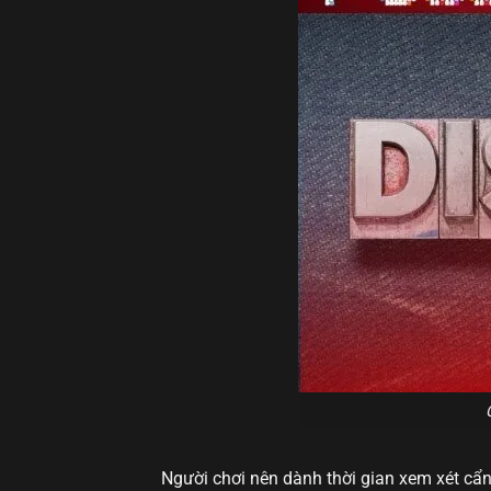
Người chơi nên dành thời gian xem xét cẩ