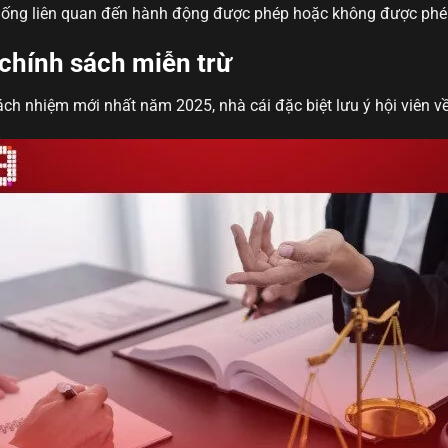
h huống liên quan đến hành động được phép hoặc không được phép
 chính sách miễn trừ
ách nhiệm mới nhất năm 2025, nhà cái đặc biệt lưu ý hội viên 